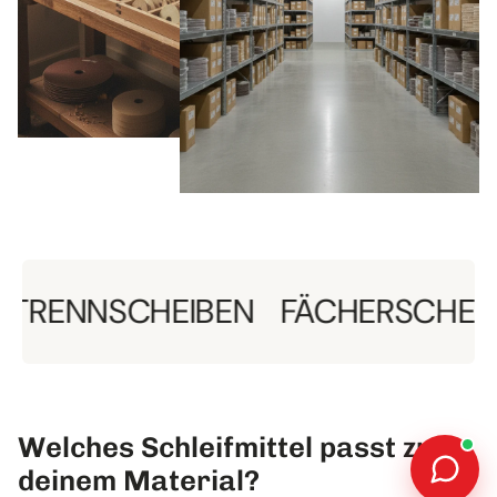
NSCHEIBEN
FÄCHERSCHEIBEN
S
Welches Schleifmittel passt zu
deinem Material?