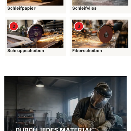
Schleifpapier
Schleifvlies
2
3
Schruppscheiben
Fiberscheiben
DURCH JEDES MATERIAL