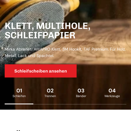
KLETT, MULTIHOLE,
SCHLEIFPAPIER
Mirka Abranet, AWAPRO Klett, 3M Hookit, TAF Premium. Für Holz,
Metall, Lack und Spachtel.
Schleifscheiben ansehen
01
02
03
04
Schleifen
Trennen
Bänder
Werkzeuge