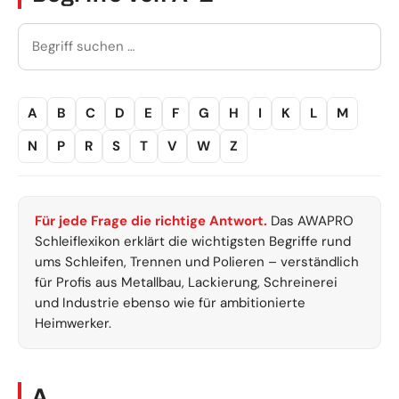
A
B
C
D
E
F
G
H
I
K
L
M
N
P
R
S
T
V
W
Z
Für jede Frage die richtige Antwort.
Das AWAPRO
Schleiflexikon erklärt die wichtigsten Begriffe rund
ums Schleifen, Trennen und Polieren – verständlich
für Profis aus Metallbau, Lackierung, Schreinerei
und Industrie ebenso wie für ambitionierte
Heimwerker.
A