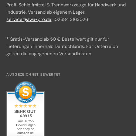
Profi-Schleifmittel & Trennwerkzeuge für Handwerk und
Batteriegesetzhinweise
Industrie. Versand ab eigenem Lager.
service@awa-pro.de
· 02684 3163026
Impressum
Über uns
* Gratis-Versand ab 50 € Bestellwert gilt nur für
Versand & Zahlung
Lieferungen innerhalb Deutschlands. Für Österreich
gelten die angegebenen Versandkosten.
Beschaffungsservice
Kontakt
AUSGEZEICHNET BEWERTET
KI-Transparenz
SEHR GUT
4.99 / 5
aus 10255
Bewertungen
bei: ebay.de,
amazon.de,