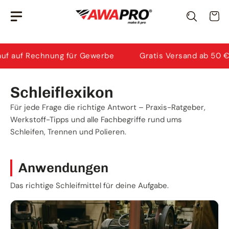
Zum
Awi
· KI-Berater
Wa
Inhalt
Ich helfe dir bei Produktauswahl & Anwendung.
springen
nung für Gewerbe
Gratis Versand ab 50 €*
4,98
Schleiflexikon
Für jede Frage die richtige Antwort – Praxis-Ratgeber,
Werkstoff-Tipps und alle Fachbegriffe rund ums
Schleifen, Trennen und Polieren.
Anwendungen
Das richtige Schleifmittel für deine Aufgabe.