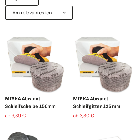
S
o
r
t
i
e
r
e
n
n
a
c
MIRKA Abranet
MIRKA Abranet
h
Schleifscheibe 150mm
Schleifgitter 125 mm
:
ab 9,39 €
ab 3,30 €