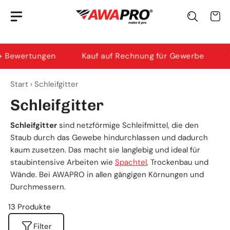
Zum
Awi
· KI-Berater
Wa
Inhalt
Ich helfe dir bei Produktauswahl & Anwendung.
springen
ertungen
Kauf auf Rechnung für Gewerbe
Grati
Start
›
Schleifgitter
Schleifgitter
Schleifgitter
sind netzförmige Schleifmittel, die den
Staub durch das Gewebe hindurchlassen und dadurch
kaum zusetzen. Das macht sie langlebig und ideal für
staubintensive Arbeiten wie
Spachtel
, Trockenbau und
Wände. Bei AWAPRO in allen gängigen Körnungen und
Durchmessern.
13 Produkte
Filter