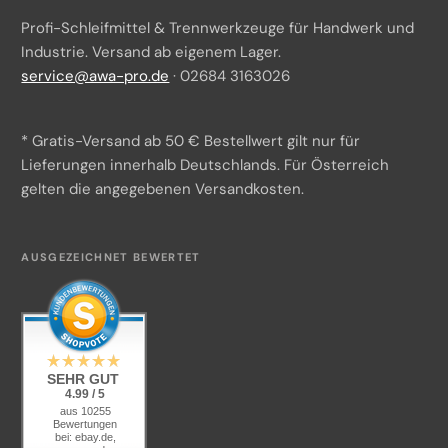
Profi-Schleifmittel & Trennwerkzeuge für Handwerk und
Batteriegesetzhinweise
Industrie. Versand ab eigenem Lager.
service@awa-pro.de
· 02684 3163026
Impressum
Über uns
* Gratis-Versand ab 50 € Bestellwert gilt nur für
Versand & Zahlung
Lieferungen innerhalb Deutschlands. Für Österreich
gelten die angegebenen Versandkosten.
Beschaffungsservice
Kontakt
AUSGEZEICHNET BEWERTET
KI-Transparenz
SEHR GUT
4.99 / 5
aus 10255
Bewertungen
bei: ebay.de,