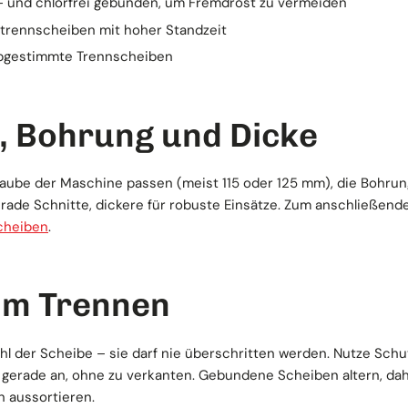
el- und chlorfrei gebunden, um Fremdrost zu vermeiden
ttrennscheiben mit hoher Standzeit
 abgestimmte Trennscheiben
 Bohrung und Dicke
ube der Maschine passen (meist 115 oder 125 mm), die Bohrun
erade Schnitte, dickere für robuste Einsätze. Zum anschließend
cheiben
.
eim Trennen
l der Scheibe – sie darf nie überschritten werden. Nutze Schu
gerade an, ohne zu verkanten. Gebundene Scheiben altern, dah
 aussortieren.