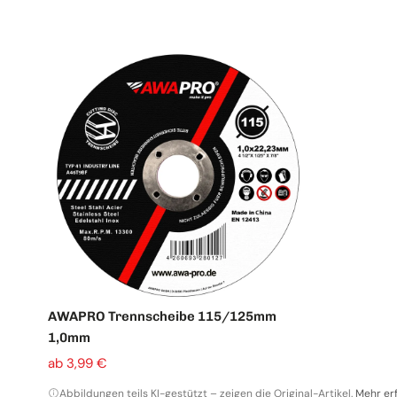
TAF Abrasivi
Schleifrollen
Fiberscheiben
Schruppscheiben
Schleifgitter
AWAPRO Trennscheibe 115/125mm
1,0mm
Klettscheiben
ab 3,99 €
Abbildungen teils KI-gestützt – zeigen die Original-Artikel.
Mehr er