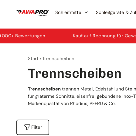
Zum
Schleifmittel
Schleifgeräte & Z
Inhalt
springen
Exzenterschleifer
Schleifscheiben
AWAPRO
wertungen
Kauf auf Rechnung für Gewerbe
Start
›
Trennscheiben
Ersatzteile & Zubehör
Trennscheiben
Mirka
Trennscheiben
Fächerscheiben
3M
Trennscheiben
trennen Metall, Edelstahl und Ste
für gratarme Schnitte, eisenfrei gebundene Inox-
Markenqualität von Rhodius, PFERD & Co.
Schleifbänder
Norton
Filter
Schleifpapier