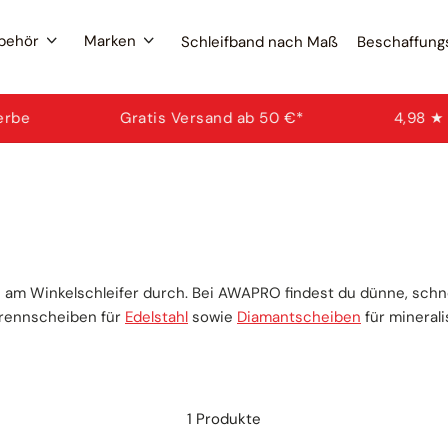
ubehör
Marken
Schleifband nach Maß
Beschaffung
Filte
Gratis Versand ab 50 €*
4,98 ★ aus 29.0
Schleif
Wona
Schlei
Marke
Beliebt
in am Winkelschleifer durch. Bei AWAPRO findest du dünne, sch
Schlei
Schl
Trennscheiben für
Edelstahl
sowie
Diamantscheiben
für mineral
Fäch
Bescha
Schleif
1 Produkte