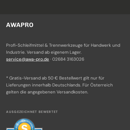
3M
Fiberscheiben
AGB
Norton
Schleifgeräte
Widerrufsrecht
AWAPRO
TAF Abrasivi
Datenschutz
Profi-Schleifmittel & Trennwerkzeuge für Handwerk und
Batteriegesetzhinweise
Industrie. Versand ab eigenem Lager.
service@awa-pro.de
· 02684 3163026
Impressum
Über uns
* Gratis-Versand ab 50 € Bestellwert gilt nur für
Versand & Zahlung
Lieferungen innerhalb Deutschlands. Für Österreich
gelten die angegebenen Versandkosten.
Beschaffungsservice
Kontakt
AUSGEZEICHNET BEWERTET
KI-Transparenz