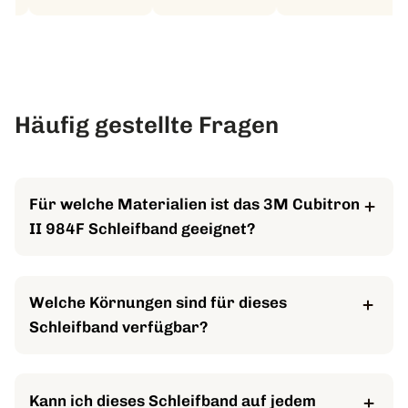
Geschäftskunden & Großmengen
service@awa-
Häufig gestellte Fragen
pro.de
Für welche Materialien ist das 3M Cubitron
II 984F Schleifband geeignet?
Es ist ideal für die Bearbeitung von Metallen wie
Edelstahl, Werkzeugstahl, Carbonstahl und
Welche Körnungen sind für dieses
hochlegierte Stähle. Auch gehärtete Klingenstähle
Schleifband verfügbar?
lassen sich damit effizient schleifen.
Das 3M Cubitron II 984F ist in den Körnungen 36+,
60+, 80+ und 120+ erhältlich. Diese Auswahl deckt
Kann ich dieses Schleifband auf jedem