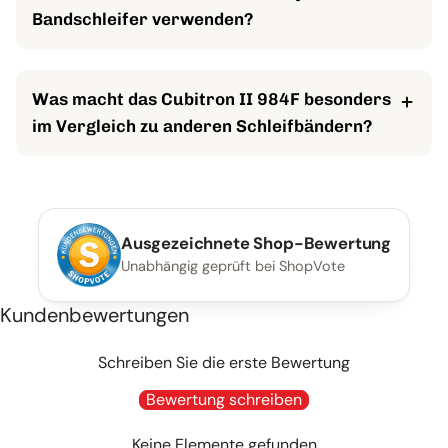
vom aggressiven Vorschliff bis zum feineren Schliff
Bandschleifer verwenden?
ab.
Nein, dieses Schleifband ist speziell für Bandschleifer
mit einer Bandaufnahme von 50 x 2000 mm
Was macht das Cubitron II 984F besonders
konzipiert. Überprüfe die Spezifikationen deines
im Vergleich zu anderen Schleifbändern?
Geräts.
Die präzisionsgeformte 3M-Keramikkorn-Technologie
sorgt für extrem hohen Materialabtrag, eine lange
Standzeit und einen kühlen Schliff, was besonders bei
Ausgezeichnete Shop-Bewertung
hitzeempfindlichen Stählen Vorteile bietet.
Unabhängig geprüft bei ShopVote
Kundenbewertungen
Schreiben Sie die erste Bewertung
Bewertung schreiben
Keine Elemente gefunden