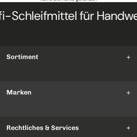
-Schleifmittel für Handwerk
Sortiment
Schleifscheiben
Trennscheiben
Marken
Fächerscheiben
AWAPRO
Schleifbänder
Mirka
Rechtliches & Services
Schleifrollen