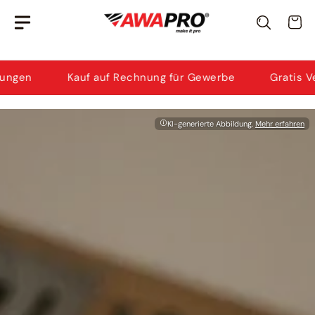
Zum
Awi
· KI-Berater
Wa
Inhalt
Ich helfe dir bei Produktauswahl & Anwendung.
springen
auf Rechnung für Gewerbe
Gratis Versand ab 50 €*
KI-generierte Abbildung.
Mehr erfahren