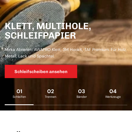
KLETT, MULTIHOLE,
SCHLEIFPAPIER
Mirka Abranet, AWAPRO Klett, 3M Hookit, TAF Premium. Für Holz,
Metall, Lack und Spachtel.
Schleifscheiben ansehen
01
02
03
04
Schleifen
Trennen
Bänder
Werkzeuge