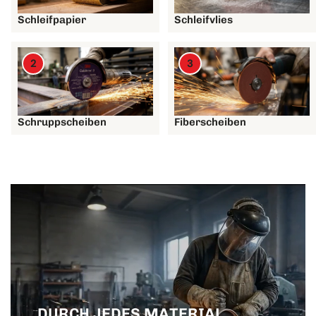
Schleifpapier
Schleifvlies
2
3
Schruppscheiben
Fiberscheiben
DURCH JEDES MATERIAL