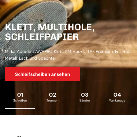
KLETT, MULTIHOLE,
SCHLEIFPAPIER
Mirka Abranet, AWAPRO Klett, 3M Hookit, TAF Premium. Für Holz,
Metall, Lack und Spachtel.
Schleifscheiben ansehen
01
02
03
04
Schleifen
Trennen
Bänder
Werkzeuge