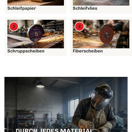
Schleifpapier
Schleifvlies
2
3
Schruppscheiben
Fiberscheiben
DURCH JEDES MATERIAL