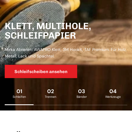
KLETT, MULTIHOLE,
SCHLEIFPAPIER
Mirka Abranet, AWAPRO Klett, 3M Hookit, TAF Premium. Für Holz,
Metall, Lack und Spachtel.
Schleifscheiben ansehen
01
02
03
04
Schleifen
Trennen
Bänder
Werkzeuge