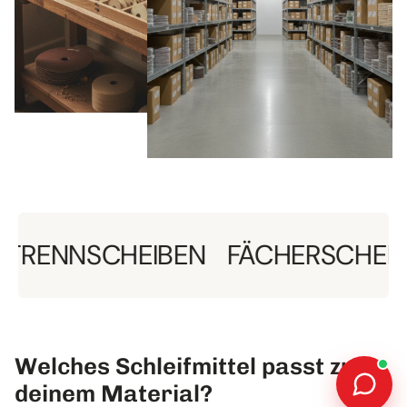
NSCHEIBEN
FÄCHERSCHEIBEN
S
Welches Schleifmittel passt zu
deinem Material?