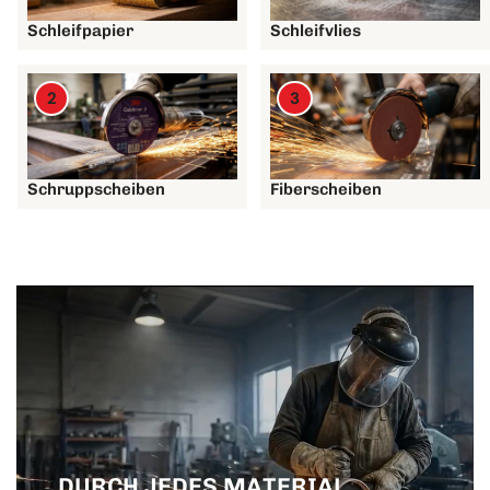
Schleifpapier
Schleifvlies
2
3
Schruppscheiben
Fiberscheiben
DURCH JEDES MATERIAL