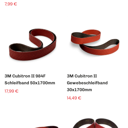
7,99 €
3M Cubitron II 984F
3M Cubitron II
Schleifband 50x1700mm
Gewebeschleifband
30x1700mm
17,99 €
14,49 €