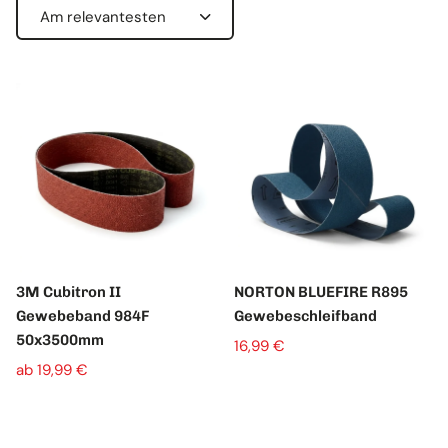
S
o
r
t
i
e
r
e
n
n
a
c
3M Cubitron II
NORTON BLUEFIRE R895
h
Gewebeband 984F
Gewebeschleifband
:
50x3500mm
16,99 €
ab 19,99 €