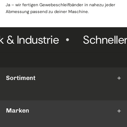
Ja – wir fertigen Gewebeschleifbänder in nahezu jeder
Abmessung passend zu deiner Maschine.
ndustrie
Schneller Ve
Sortiment
Schleifscheiben
Trennscheiben
Marken
Fächerscheiben