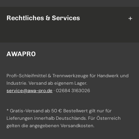
AWAPRO
Schleifbänder
Mirka
Rechtliches & Services
Schleifrollen
3M
Fiberscheiben
AGB
Norton
Schleifgeräte
Widerrufsrecht
AWAPRO
TAF Abrasivi
Datenschutz
Profi-Schleifmittel & Trennwerkzeuge für Handwerk und
Batteriegesetzhinweise
Industrie. Versand ab eigenem Lager.
service@awa-pro.de
· 02684 3163026
Impressum
Über uns
* Gratis-Versand ab 50 € Bestellwert gilt nur für
Versand & Zahlung
Lieferungen innerhalb Deutschlands. Für Österreich
gelten die angegebenen Versandkosten.
Beschaffungsservice