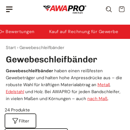
Zum
Awi
· KI-Berater
Wa
Inhalt
Ich helfe dir bei Produktauswahl & Anwendung.
springen
wertungen
Kauf auf Rechnung für Gewerbe
Grati
Start
›
Gewebeschleifbänder
Gewebeschleifbänder
Gewebeschleifbänder
haben einen reißfesten
Gewebeträger und halten hohe Anpressdrücke aus – die
robuste Wahl für kräftigen Materialabtrag an
Metall
,
Edelstahl
und Holz. Bei AWAPRO für jeden Bandschleifer,
in vielen Maßen und Körnungen – auch
nach Maß
.
24 Produkte
Filter