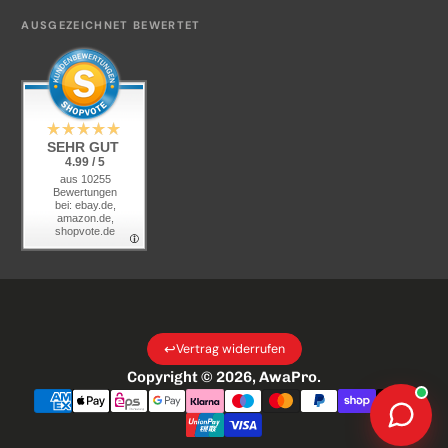
Kontakt
AUSGEZEICHNET BEWERTET
KI-Transparenz
SEHR GUT
4.99 / 5
aus 10255
Bewertungen
bei: ebay.de,
amazon.de,
shopvote.de
↩
Vertrag widerrufen
Copyright © 2026,
AwaPro
.
Zahlungsarten