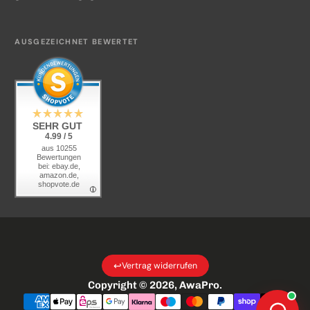
Beschaffungsservice
Kontakt
AUSGEZEICHNET BEWERTET
KI-Transparenz
SEHR GUT
4.99 / 5
aus 10255
Bewertungen
bei: ebay.de,
amazon.de,
shopvote.de
↩
Vertrag widerrufen
Copyright © 2026,
AwaPro
.
Zahlungsarten