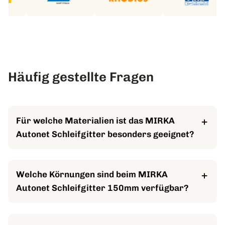
Geschäftskunden & Großmengen
service@awa-
Häufig gestellte Fragen
pro.de
Für welche Materialien ist das MIRKA
Autonet Schleifgitter besonders geeignet?
Das Schleifgitter ist vielseitig einsetzbar für
Aluminium, Stahl, Holz, Lacke, Spachtelmasse, Gips,
Welche Körnungen sind beim MIRKA
Kunststoffe und Mineralwerkstoffe. Es deckt eine
Autonet Schleifgitter 150mm verfügbar?
breite Palette an Anwendungen in verschiedenen
Branchen ab.
Du kannst das MIRKA Autonet Schleifgitter in