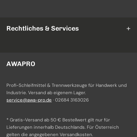
Fächerscheiben
AWAPRO
Schleifbänder
Mirka
Rechtliches & Services
Schleifrollen
3M
Fiberscheiben
AGB
Norton
Schleifgeräte
Widerrufsrecht
AWAPRO
TAF Abrasivi
Datenschutz
Profi-Schleifmittel & Trennwerkzeuge für Handwerk und
Batteriegesetzhinweise
Industrie. Versand ab eigenem Lager.
service@awa-pro.de
· 02684 3163026
Impressum
Über uns
* Gratis-Versand ab 50 € Bestellwert gilt nur für
Versand & Zahlung
Lieferungen innerhalb Deutschlands. Für Österreich
gelten die angegebenen Versandkosten.