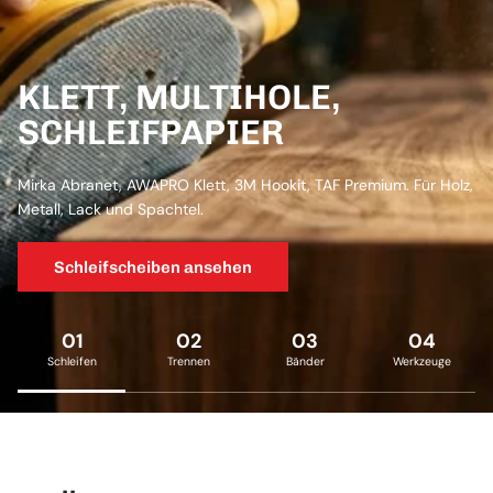
KLETT, MULTIHOLE,
SCHLEIFPAPIER
Mirka Abranet, AWAPRO Klett, 3M Hookit, TAF Premium. Für Holz,
Metall, Lack und Spachtel.
Schleifscheiben ansehen
01
02
03
04
Schleifen
Trennen
Bänder
Werkzeuge