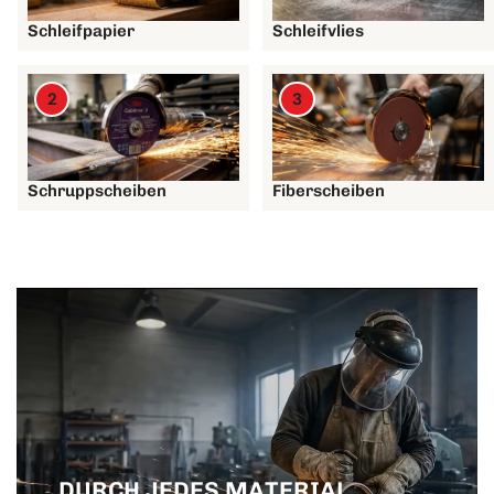
Schleifpapier
Schleifvlies
2
3
Schruppscheiben
Fiberscheiben
DURCH JEDES MATERIAL