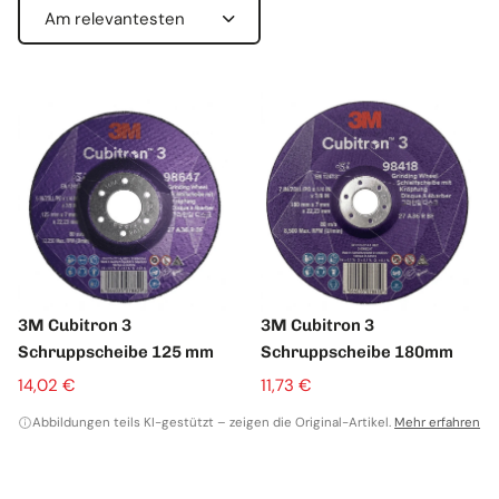
S
o
r
t
i
e
r
e
n
n
a
c
3M Cubitron 3
3M Cubitron 3
h
Schruppscheibe 125 mm
Schruppscheibe 180mm
:
14,02 €
11,73 €
Abbildungen teils KI-gestützt – zeigen die Original-Artikel.
Mehr erfahren