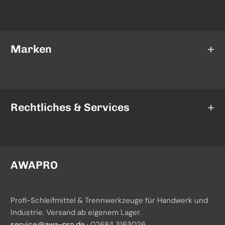
Schleifscheiben
Trennscheiben
Marken
Fächerscheiben
AWAPRO
Schleifbänder
Mirka
Rechtliches & Services
Schleifrollen
3M
Fiberscheiben
AGB
Norton
Schleifgeräte
Widerrufsrecht
AWAPRO
TAF Abrasivi
Datenschutz
Profi-Schleifmittel & Trennwerkzeuge für Handwerk und
Batteriegesetzhinweise
Industrie. Versand ab eigenem Lager.
service@awa-pro.de
· 02684 3163026