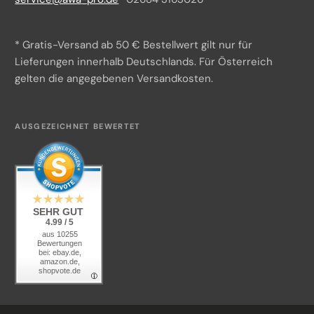
Impressum
Über uns
* Gratis-Versand ab 50 € Bestellwert gilt nur für
Versand & Zahlung
Lieferungen innerhalb Deutschlands. Für Österreich
gelten die angegebenen Versandkosten.
Beschaffungsservice
Kontakt
AUSGEZEICHNET BEWERTET
KI-Transparenz
SEHR GUT
4.99 / 5
aus 10255
Bewertungen
bei: ebay.de,
amazon.de,
shopvote.de