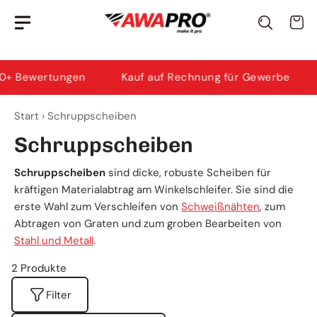
Zum
Awi
· KI-Berater
Wa
Inhalt
Ich helfe dir bei Produktauswahl & Anwendung.
springen
 Bewertungen
Kauf auf Rechnung für Gewerbe
G
Start
›
Schruppscheiben
Schruppscheiben
Schruppscheiben
sind dicke, robuste Scheiben für
kräftigen Materialabtrag am Winkelschleifer. Sie sind die
erste Wahl zum Verschleifen von
Schweißnähten
, zum
Abtragen von Graten und zum groben Bearbeiten von
Stahl und Metall
.
2 Produkte
Filter