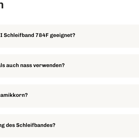
n
II Schleifband 784F geeignet?
seisen, Edelstahl, Aluminium, Titan, Holz, Kunststoffe, Glas, Ker
als auch nass verwenden?
r den Trocken- und Nassschliff geeignet, was dir hohe Flexibil
ramikkorn?
stets scharfe Schneidkanten, auch bei Verschleiß, und ermögli
ung des Schleifbandes?