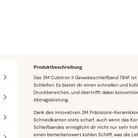
Körnung
Menge
Produktbeschreibung
Das 3M Cubitron II Gewebeschleifband 784F ist 
Abmessungen
Wofür geeignet
Für deine Maschine
Schneller Versand ab eigenem Lager
Schleifen. Es bietet dir einen schnellen und kühl
Druckbereichen, und übertrifft dabei konvention
Dieses Gewebeschleifband ist perfekt für Reini
Dieses hochwertige Gewebeschleifband ist idea
Breite: 45 mm
Abtragsleistung.
zum Entzundern und für allgemeine Anwendung
und anderen entsprechenden Schleifgeräten, di
Länge: 800 mm
Zwischenschliff.
Lieferzeit
Dank des innovativen 3M Präzisions-Keramikkor
Korn & Material
Schneidkanten stets scharf, auch wenn das Korn
Geeignete Materialien
Schleifbandes ermöglicht dir nicht nur sehr ho
Körnung: 36+–180+
einen bemerkenswert kühlen Schliff, was die 
Du kannst das Schleifband auf einer Vielzahl vo