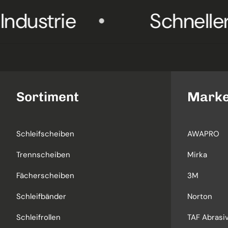
rie
Schneller Vers
Sortiment
Mark
Schleifscheiben
AWAPRO
Trennscheiben
Mirka
Fächerscheiben
3M
Schleifbänder
Norton
Schleifrollen
TAF Abrasiv