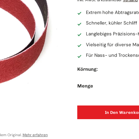
Extrem hohe Abtragsrat
Schneller, kühler Schliff
Langlebiges Präzisions
Vielseitig für diverse Ma
Für Nass- und Trockensc
Körnung:
K
3M C
Menge
45x8
9,99 €
In Den Warenko
Inkl. MwSt
Auf L
dem Original.
Mehr erfahren