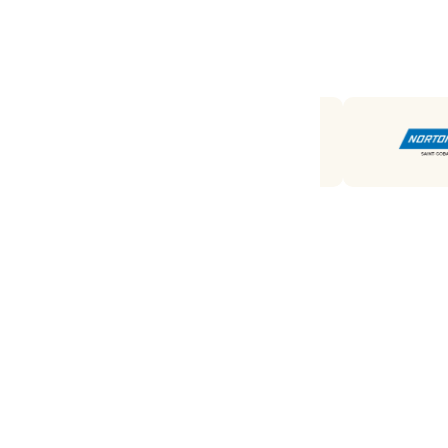
Unsere
Marken
Top-Marken im Sortiment: Mirka, 3M,
Norton, TAF und Rhodius. Plus
unsere Eigenmarke AWAPRO.