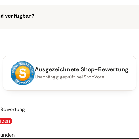
en und einen bemerkenswert kühlen Schliff, selbst bei geringe
nd verfügbar?
gen 36+, 50+, 60+, 80+, 120+, 150+ und 180+ erhältlich.
Ausgezeichnete Shop-Bewertung
Unabhängig geprüft bei ShopVote
e Bewertung
iben
funden