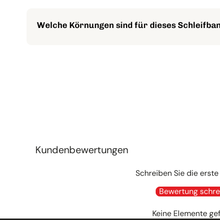
Die offene Streuung ermöglicht sehr hohe Abtragsrat
Welche Körnungen sind für dieses Schleifba
Das 3M Cubitron II Schleifband 784F ist in den Körnun
Kundenbewertungen
Schreiben Sie die erst
Bewertung schre
Keine Elemente ge