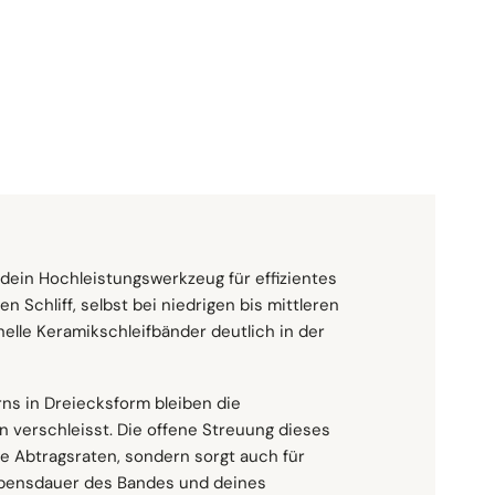
P36
P50
P60
P80
P120
P150
:
Menge
In Den Warenkorb
dein Hochleistungswerkzeug für effizientes
en Schliff, selbst bei niedrigen bis mittleren
elle Keramikschleifbänder deutlich in der
gungs- und Schleifarbeiten, insbesondere
l für den Einsatz auf Bandschleifmaschinen
en mit hohem Abtrag im Vor- und
e Schleifbänder in dieser Form verwenden.
ns in Dreiecksform bleiben die
 verschleisst. Die offene Streuung dieses
he Abtragsraten, sondern sorgt auch für
Lebensdauer des Bandes und deines
n Werkstoffen einsetzen, darunter