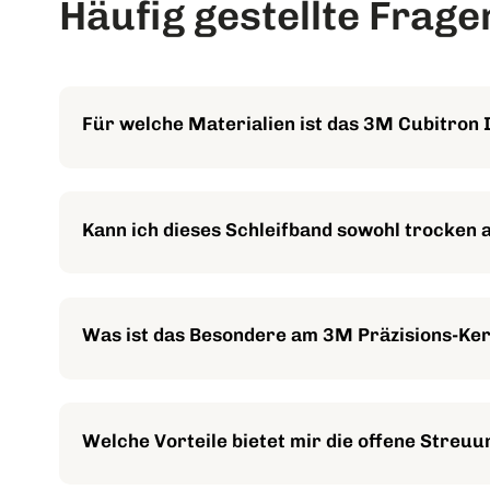
Häufig gestellte Frage
Für welche Materialien ist das 3M Cubitron 
Es ist vielseitig einsetzbar für Kohlenstoffstahl, Gus
Kann ich dieses Schleifband sowohl trocken 
Ja, das 3M Cubitron II Gewebeschleifband 784F ist fü
Was ist das Besondere am 3M Präzisions-Ke
Das dreiecksförmige Präzisions-Keramikkorn behält 
Standzeit.
Welche Vorteile bietet mir die offene Streu