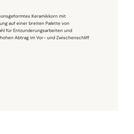
miniumoxid
egierungen, Aluminiumlegierungen,
chlegierter Stahl, Nicht-Eisen-Metalle,
l (XF-Gewicht, YF-Gewicht)
isionsgeformtes Keramikkorn mit
ffe, Edelstahl sowie unlegierter Stahl und
ung auf einer breiten Palette von
Wahl für Entzunderungsarbeiten und
 hohen Abtrag im Vor- und Zwischenschliff
für den Trocken- als auch für den Nassschliff
bei deinen Projekten bietet.
n, Hohe Abtragsraten