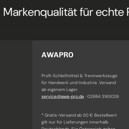
nqualität für echte Profis
AWAPRO
Profi-Schleifmittel & Trennwerkzeuge
für Handwerk und Industrie. Versand
Awi
· KI-Berater
ab eigenem Lager.
Ich helfe dir bei Produktauswahl & Anwendung.
service@awa-pro.de
· 02684 3163026
* Gratis-Versand ab 50 € Bestellwert
gilt nur für Lieferungen innerhalb
Deutschlands. Für Österreich gelten