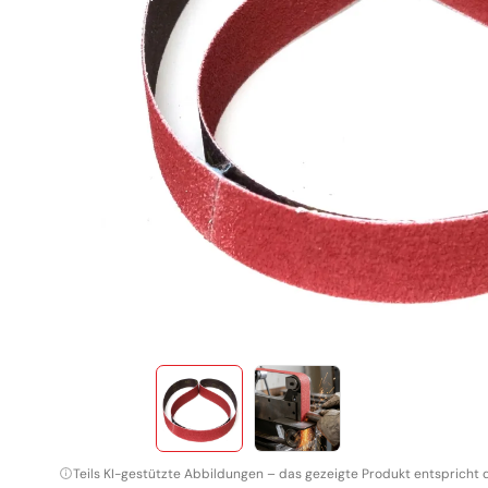
TAF Abrasivi
Schleifrollen
Fiberscheiben
Schruppscheiben
Schleifgitter
Klettscheiben
Teils KI-gestützte Abbildungen – das gezeigte Produkt entspricht 