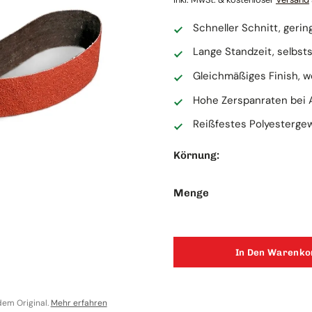
Schneller Schnitt, geri
Lange Standzeit, selbs
Gleichmäßiges Finish, w
Hohe Zerspanraten bei
Reißfestes Polyesterge
Körnung:
K
3M C
Menge
30x1
14,49 
In Den Warenko
Inkl. MwSt
Auf L
dem Original.
Mehr erfahren