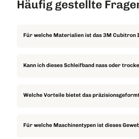
Häufig gestellte Frage
Für welche Materialien ist das 3M Cubitron
Das Schleifband ist ideal für eine Vielzahl von Metal
kann auch für Holz, Kunststoffe, Glas, Keramik und
Kann ich dieses Schleifband nass oder troc
Ja, das 3M Cubitron II Gewebeschleifband 984F ist so
Anwendungen bietet.
Welche Vorteile bietet das präzisionsgeform
Das Keramikkorn ist elektrostatisch ausgerichtet un
Standzeit, schnellen Schnitt, geringere Wärmeentwi
Für welche Maschinentypen ist dieses Gewe