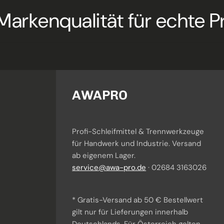
ualität für echte Profis
AWAPRO
Profi-Schleifmittel & Trennwerkzeuge
für Handwerk und Industrie. Versand
Awi
· KI-Berater
ab eigenem Lager.
Ich helfe dir bei Produktauswahl & Anwendung.
service@awa-pro.de
· 02684 3163026
* Gratis-Versand ab 50 € Bestellwert
gilt nur für Lieferungen innerhalb
Deutschlands. Für Österreich gelten