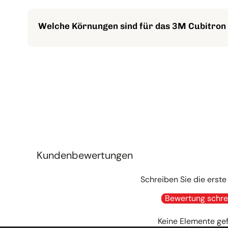
Du kannst das Schleifband auf verschiedenen industri
Rundschleifer und Feilenbandmaschinen.
Welche Körnungen sind für das 3M Cubitron
Für dieses Schleifband sind die Körnungen 36+, 60+
erfüllen.
Kundenbewertungen
Schreiben Sie die erst
Bewertung schre
Keine Elemente ge