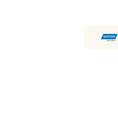
Unsere
Marken
Top-Marken im Sortiment: Mirka, 3M,
Norton, TAF und Rhodius. Plus
unsere Eigenmarke AWAPRO.