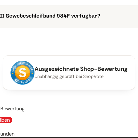
ellen Bandschleifern einsetzen, darunter tragbare Bandschleife
 II Gewebeschleifband 984F verfügbar?
, 80+ und 120+ verfügbar, um unterschiedliche Anforderungen a
Ausgezeichnete Shop-Bewertung
Unabhängig geprüft bei ShopVote
e Bewertung
iben
funden