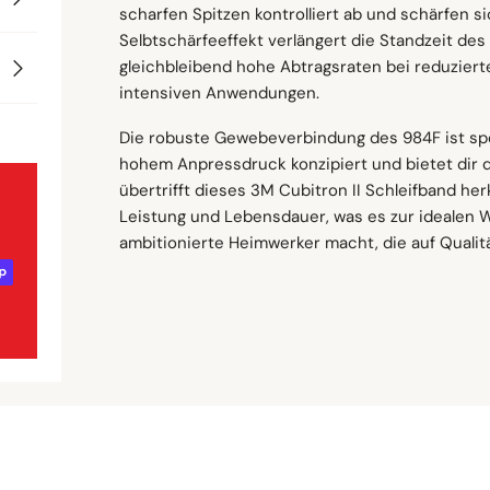
Versandkosten
Kornart: Präzisionsgeformte Keramik
scharfen Spitzen kontrolliert ab und schärfen si
Aluminium, Titanlegierungen, Nickellegierungen,
Selbtschärfeeffekt verlängert die Standzeit des
Du erzielst auf diesen Werkstoffen stets profes
Trägermaterial: Sehr reißfestes Polyeste
gleichbleibend hohe Abtragsraten bei reduzierte
Sendungsverfolgung
Bindung: Harz
Ideal für hohe Zerspanung
intensiven Anwendungen.
Beschichtung: Mit Schleifhilfsmittel
Dieses Schleifband ist speziell für Aufgaben m
Die robuste Gewebeverbindung des 984F ist spez
Eigenschaften
konzipiert, bei denen du eine hohe Materialabt
hohem Anpressdruck konzipiert und bietet dir di
Geschäftskunden & Großmengen
überhitzt.
übertrifft dieses 3M Cubitron II Schleifband he
Flex-Typ: Single-Flex
Leistung und Lebensdauer, was es zur idealen W
service@awa-pro.de
ambitionierte Heimwerker macht, die auf Qualitä
Trägergewicht: YF-Gewicht
Spleißtyp: Fabri-Lok, Film-Lok
Schliffart: Für Trocken- und Nassschliff g
Besonderheit: Ideal für hohe Zerspanrate