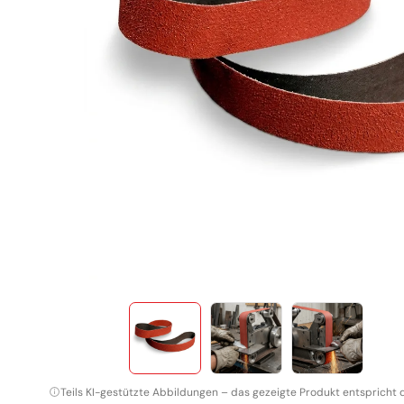
TAF Abrasivi
Schleifrollen
Fiberscheiben
Schruppscheiben
Schleifgitter
Klettscheiben
Teils KI-gestützte Abbildungen – das gezeigte Produkt entspricht 