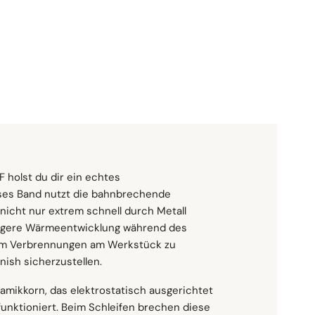
P36
P60
P80
P120
:
Menge
In Den Warenkorb
 holst du dir ein echtes
eses Band nutzt die bahnbrechende
nicht nur extrem schnell durch Metall
ste Oberflächen mit hoher Effizienz. Es eignet
auf einer Vielzahl von
ringere Wärmeentwicklung während des
schichtungsentfernung, das Entgraten oder
lenbandmaschinen, manuelle und
, um Verbrennungen am Werkstück zu
zenlosschleifer sowie Tisch- und
nish sicherzustellen.
amikkorn, das elektrostatisch ausgerichtet
funktioniert. Beim Schleifen brechen diese
n ein, darunter Kohlenstoffstahl, Edelstahl,