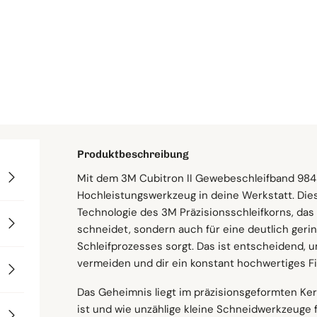
Körnung
Menge
Produktbeschreibung
Mit dem 3M Cubitron II Gewebeschleifband 984F
Abmessungen
Wofür du es einsetzt
Passende Maschinen
Schneller Versand ab eigenem Lager
Hochleistungswerkzeug in deine Werkstatt. Di
Technologie des 3M Präzisionsschleifkorns, das 
Reinige, schleife und bearbeite unterschiedlich
Du kannst dieses vielseitige Gewebeschleifband 
Breite: 30 mm
schneidet, sondern auch für eine deutlich ge
sich hervorragend für Anwendungen wie die Be
Bandschleifmaschinen einsetzen, darunter Fei
Länge: 1700 mm
Schleifprozesses sorgt. Das ist entscheidend
die Planbearbeitung von Werkstücken.
druckunterstützte Schleifböcke, Rund- und Spit
Lieferzeit
vermeiden und dir ein konstant hochwertiges Fi
Korn & Material
Breitbandschleifmaschinen.
Geeignete Materialien
Das Geheimnis liegt im präzisionsgeformten Ker
Körnung: 36–180
ist und wie unzählige kleine Schneidwerkzeuge 
Setze es auf einer breiten Palette von Materialie