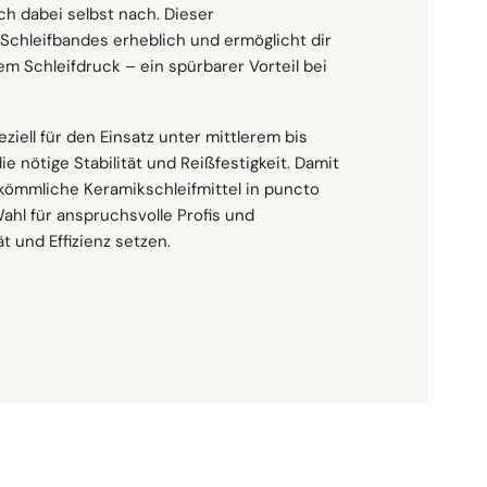
ch dabei selbst nach. Dieser
 Gusseisen, Holz, Kunststoffe und sogar Glas.
 Schleifbandes erheblich und ermöglicht dir
sionelle Ergebnisse.
rgewebe (YF-Gewicht)
m Schleifdruck – ein spürbarer Vorteil bei
it mittlerem bis hohem Anpressdruck
iell für den Einsatz unter mittlerem bis
ragsrate benötigst, ohne dass das Werkstück
e nötige Stabilität und Reißfestigkeit. Damit
rkömmliche Keramikschleifmittel in puncto
ahl für anspruchsvolle Profis und
t und Effizienz setzen.
eeignet
n