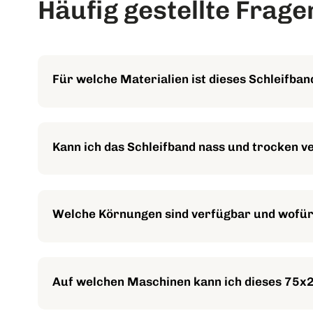
Häufig gestellte Frage
Für welche Materialien ist dieses Schleifban
Es eignet sich für eine breite Palette von Metallen w
Kunststoffe, Glas und Keramik.
Kann ich das Schleifband nass und trocken 
Ja, das 3M Cubitron II Gewebeschleifband 984F ist sow
Welche Körnungen sind verfügbar und wofür 
Es sind Körnungen von 36+ bis 120+ erhältlich. Grob
feinere Körnungen (z.B. 80+, 120+) für ein gleichmä
Auf welchen Maschinen kann ich dieses 75x