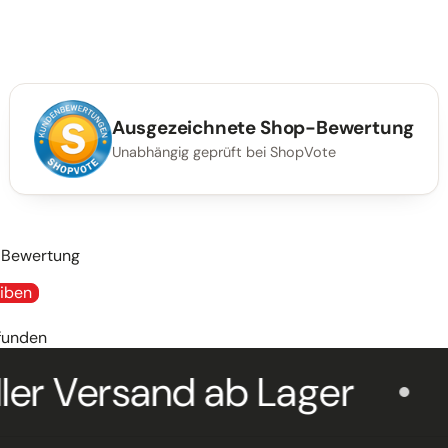
eifer, Schleifböcke, Rundschleifer und Maschinen zur Planbear
Ausgezeichnete Shop-Bewertung
Unabhängig geprüft bei ShopVote
e Bewertung
iben
funden
ersand ab Lager
Ma