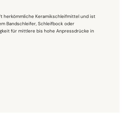
ickellegierungen, Bronze, Messing, Gusseisen
ebe (YF-Gewicht)
t herkömmliche Keramikschleifmittel und ist
em Bandschleifer, Schleifbock oder
igkeit für mittlere bis hohe Anpressdrücke in
net
n