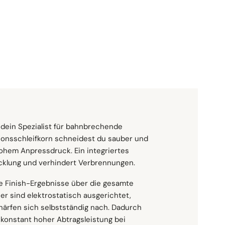
P36
P60
P80
P120
:
Menge
In Den Warenkorb
 dein Spezialist für bahnbrechende
isionsschleifkorn schneidest du sauber und
 hohem Anpressdruck. Ein integriertes
hleifst du Oberflächen effizient. Es ist
mpatibel mit einer Vielzahl von Maschinen,
wicklung und verhindert Verbrennungen.
nierung, Formgratentfernung, Entkalken,
ilenbandmaschinen, Rundschleifer,
g.
ge Finish-Ergebnisse über die gesamte
r sind elektrostatisch ausgerichtet,
rkstoffen
ärfen sich selbstständig nach. Dadurch
 konstant hoher Abtragsleistung bei
on Materialien verwenden, darunter