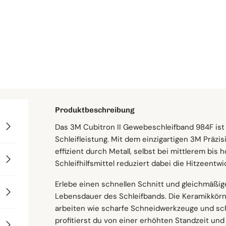
Körnung
Menge
Produktbeschreibung
Das 3M Cubitron II Gewebeschleifband 984F ist
Abmessungen
Ideal für anspruchsvolle Schleifarbeiten
Optimal für deine Schleifmaschinen
Schneller Versand ab eigenem Lager
Schleifleistung. Mit dem einzigartigen 3M Präz
effizient durch Metall, selbst bei mittlerem bis
Mit diesem 3M Gewebeschleifband reinigst und sc
Dieses 3M Cubitron II Gewebeschleifband ist ko
Breite: 75 mm
Schleifhilfsmittel reduziert dabei die Hitzeent
perfekt für Beschichtungsentfernung, Dimensio
darunter Bandschleifer, Breitbandschleifer, Fe
Länge: 2000 mm
Planbearbeitung und Hochdruckschleifen.
Schleifböcke und Maschinen zur Planbearbeitun
Lieferzeit
Erlebe einen schnellen Schnitt und gleichmäßi
Korn & Material
Lebensdauer des Schleifbands. Die Keramikkörne
Vielseitig einsetzbar auf verschiedensten We
arbeiten wie scharfe Schneidwerkzeuge und sch
Körnung: 36–120
profitierst du von einer erhöhten Standzeit und
Du kannst das Band auf einer breiten Palette v