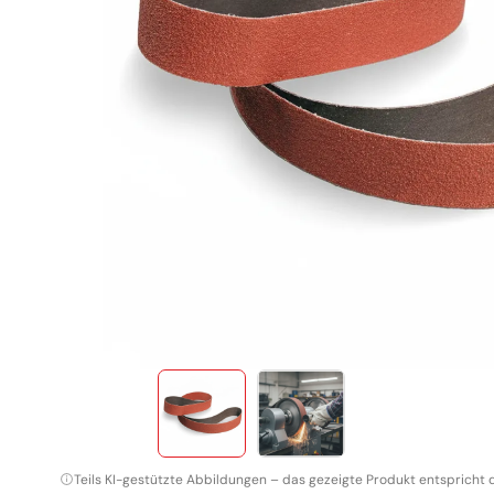
TAF Abrasivi
Schleifrollen
Fiberscheiben
Schruppscheiben
Schleifgitter
Klettscheiben
Teils KI-gestützte Abbildungen – das gezeigte Produkt entspricht 