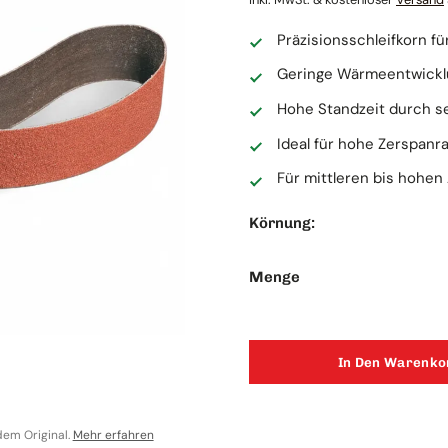
Präzisionsschleifkorn fü
Geringe Wärmeentwickl
Hohe Standzeit durch s
Ideal für hohe Zerspanra
Für mittleren bis hohe
Körnung:
K
3M C
Menge
75x2
18,90 
In Den Warenko
Inkl. MwSt
Auf L
dem Original.
Mehr erfahren