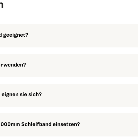
n
d geeignet?
ie Edelstahl, Kohlenstoffstahl, Aluminium, Titan, Nickellegierung
verwenden?
ohl für den Trocken- als auch für den Nassschliff geeignet, was 
eignen sie sich?
e Körnungen (z.B. 36+, 60+) sind ideal für hohen Materialabtra
ßiges Finish und Oberflächenvorbereitung verwendet werden.
2000mm Schleifband einsetzen?