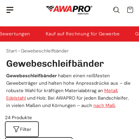
Zum
Awi
· KI-Berater
Wa
Inhalt
Ich helfe dir bei Produktauswahl & Anwendung.
springen
rtungen
Kauf auf Rechnung für Gewerbe
Gratis 
Start
›
Gewebeschleifbänder
Gewebeschleifbänder
Gewebeschleifbänder
haben einen reißfesten
Gewebeträger und halten hohe Anpressdrücke aus – die
robuste Wahl für kräftigen Materialabtrag an
Metall
,
Edelstahl
und Holz. Bei AWAPRO für jeden Bandschleifer,
in vielen Maßen und Körnungen – auch
nach Maß
.
24 Produkte
Filter