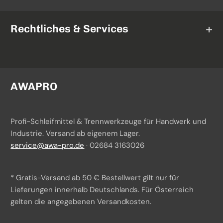
AWAPRO
Schleifbänder
Mirka
Rechtliches & Services
Schleifrollen
3M
Fiberscheiben
AGB
Norton
Schleifgeräte
Widerrufsrecht
AWAPRO
TAF Abrasivi
Datenschutz
Profi-Schleifmittel & Trennwerkzeuge für Handwerk und
Batteriegesetzhinweise
Industrie. Versand ab eigenem Lager.
service@awa-pro.de
· 02684 3163026
Impressum
Über uns
* Gratis-Versand ab 50 € Bestellwert gilt nur für
Versand & Zahlung
Lieferungen innerhalb Deutschlands. Für Österreich
gelten die angegebenen Versandkosten.
Beschaffungsservice