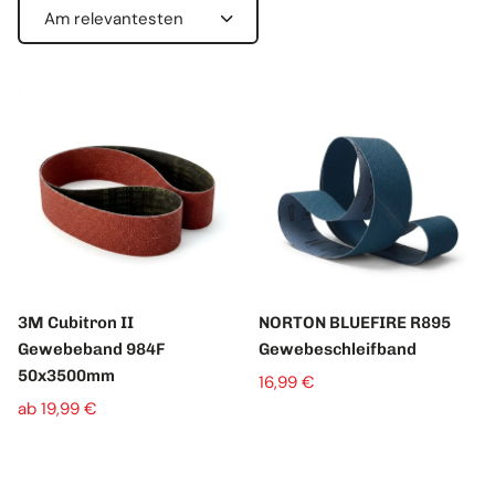
S
o
r
t
i
e
r
e
n
n
a
c
3M Cubitron II
NORTON BLUEFIRE R895
h
Gewebeband 984F
Gewebeschleifband
:
50x3500mm
16,99 €
ab 19,99 €