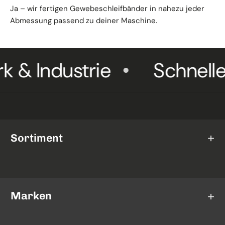
Ja – wir fertigen Gewebeschleifbänder in nahezu jeder
Abmessung passend zu deiner Maschine.
 Industrie
Schneller V
Sortiment
Schleifscheiben
Trennscheiben
Marken
Fächerscheiben