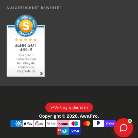
Kontakt
AUSGEZEICHNET BEWERTET
KI-Transparenz
SEHR GUT
4.99 / 5
aus 10255
Bewertungen
bei: ebay.de,
amazon.de,
shopvote.de
↩
Vertrag widerrufen
Copyright © 2026,
AwaPro
.
Zahlungsarten