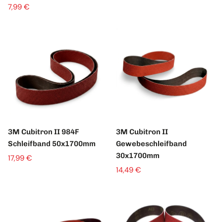
7,99 €
3M Cubitron II 984F
3M Cubitron II
Schleifband 50x1700mm
Gewebeschleifband
30x1700mm
17,99 €
14,49 €