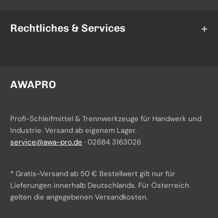
AWAPRO
Schleifbänder
Mirka
Rechtliches & Services
Schleifrollen
3M
Fiberscheiben
AGB
Norton
Schleifgeräte
Widerrufsrecht
AWAPRO
TAF Abrasivi
Datenschutz
Profi-Schleifmittel & Trennwerkzeuge für Handwerk und
Batteriegesetzhinweise
Industrie. Versand ab eigenem Lager.
service@awa-pro.de
· 02684 3163026
Impressum
Über uns
* Gratis-Versand ab 50 € Bestellwert gilt nur für
Versand & Zahlung
Lieferungen innerhalb Deutschlands. Für Österreich
gelten die angegebenen Versandkosten.
Beschaffungsservice