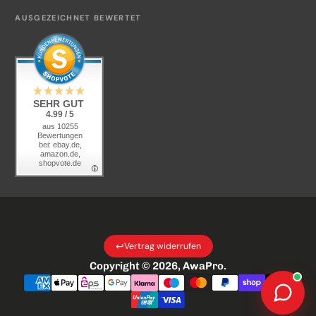
Kontakt
AUSGEZEICHNET BEWERTET
KI-Transparenz
SEHR GUT
4.99 / 5
aus 10255
Bewertungen
bei: ebay.de,
amazon.de,
shopvote.de
↩
Vertrag widerrufen
Copyright © 2026,
AwaPro
.
Zahlungsarten