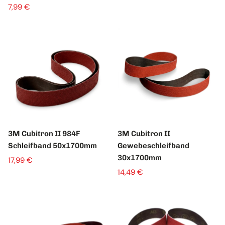
7,99 €
3M Cubitron II 984F
3M Cubitron II
Schleifband 50x1700mm
Gewebeschleifband
30x1700mm
17,99 €
14,49 €