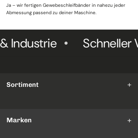
Ja – wir fertigen Gewebeschleifbänder in nahezu jeder
Abmessung passend zu deiner Maschine.
dustrie
Schneller Vers
Sortiment
Schleifscheiben
Trennscheiben
Marken
Fächerscheiben