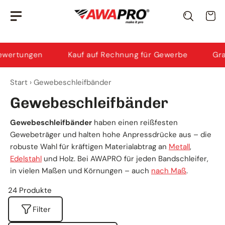
Zum
Awi
· KI-Berater
Wa
Inhalt
Ich helfe dir bei Produktauswahl & Anwendung.
springen
ngen
Kauf auf Rechnung für Gewerbe
Gratis Ve
Start
›
Gewebeschleifbänder
Gewebeschleifbänder
Gewebeschleifbänder
haben einen reißfesten
Gewebeträger und halten hohe Anpressdrücke aus – die
robuste Wahl für kräftigen Materialabtrag an
Metall
,
Edelstahl
und Holz. Bei AWAPRO für jeden Bandschleifer,
in vielen Maßen und Körnungen – auch
nach Maß
.
24 Produkte
Filter