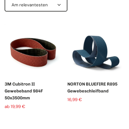
S
o
r
t
i
e
r
e
n
n
a
c
3M Cubitron II
NORTON BLUEFIRE R895
h
Gewebeband 984F
Gewebeschleifband
:
50x3500mm
16,99 €
ab 19,99 €