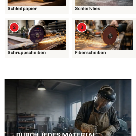
Schleifpapier
Schleifvlies
2
3
Schruppscheiben
Fiberscheiben
DURCH JEDES MATERIAL