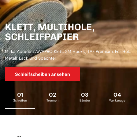
KLETT, MULTIHOLE,
SCHLEIFPAPIER
Mirka Abranet, AWAPRO Klett, 3M Hookit, TAF Premium. Für Holz,
Metall, Lack und Spachtel.
Schleifscheiben ansehen
01
02
03
04
Schleifen
Trennen
Bänder
Werkzeuge