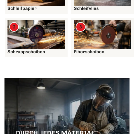
Schleifpapier
Schleifvlies
2
3
Schruppscheiben
Fiberscheiben
DURCH JEDES MATERIAL