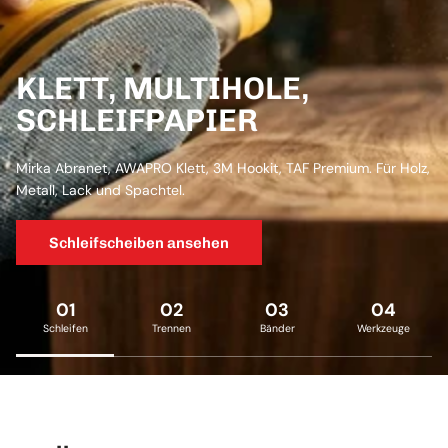
KLETT, MULTIHOLE,
SCHLEIFPAPIER
Mirka Abranet, AWAPRO Klett, 3M Hookit, TAF Premium. Für Holz,
Metall, Lack und Spachtel.
Schleifscheiben ansehen
01
02
03
04
Schleifen
Trennen
Bänder
Werkzeuge