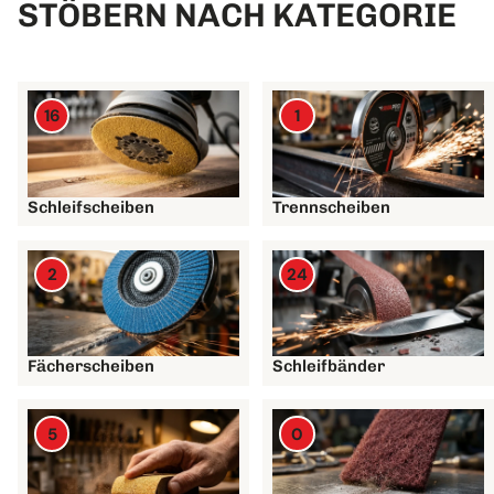
STÖBERN NACH KATEGORIE
16
1
Schleifscheiben
Trennscheiben
2
24
Fächerscheiben
Schleifbänder
5
0