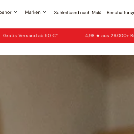
ubehör
Marken
Schleifband nach Maß
Beschaffung
4,98 ★ aus 29.000+ Bewertungen
Kauf auf R
Schleif
Wona
Schlei
Marke
Beliebt
Schlei
Schl
Fäch
Bescha
Schleif