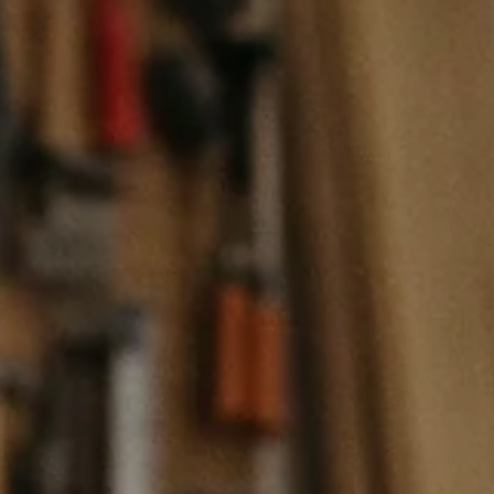
TAF Abrasivi
Schleifrollen
Fiberscheiben
Schruppscheiben
Schleifgitter
Klettscheiben