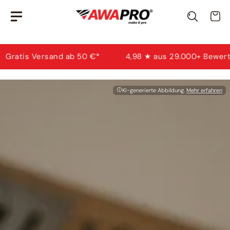
Zum
Awi
· KI-Berater
Wa
Inhalt
Ich helfe dir bei Produktauswahl & Anwendung.
springen
b 50 €*
4,98 ★ aus 29.000+ Bewertungen
Kauf 
KI-generierte Abbildung.
Mehr erfahren