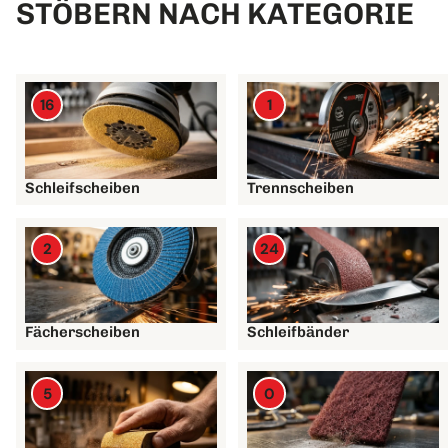
STÖBERN NACH KATEGORIE
16
1
Schleifscheiben
Trennscheiben
2
24
Fächerscheiben
Schleifbänder
5
0