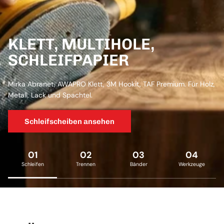
KLETT, MULTIHOLE,
SCHLEIFPAPIER
Mirka Abranet, AWAPRO Klett, 3M Hookit, TAF Premium. Für Holz,
Metall, Lack und Spachtel.
Schleifscheiben ansehen
01
02
03
04
Schleifen
Trennen
Bänder
Werkzeuge