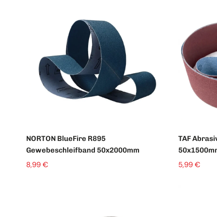
Schleifteller & Stützteller
NORTON BlueFire R895
TAF Abrasi
Gewebeschleifband 50x2000mm
50x1500m
8,99 €
5,99 €