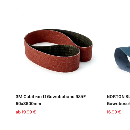
TAF Abrasivi
Schleifrollen
Fiberscheiben
Schruppscheiben
Schleifgitter
3M Cubitron II Gewebeband 984F
NORTON BL
50x3500mm
Gewebesch
ab 19,99 €
16,99 €
Klettscheiben