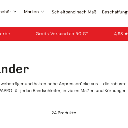
ubehör
Marken
Schleifband nach Maß
Beschaffung
Filte
Gratis Versand ab 50 €*
4,98 ★ aus 29.000+ B
Schleif
Wona
Schlei
änder
Marke
Beliebt
webeträger und halten hohe Anpressdrücke aus – die robuste W
Schlei
Schl
WAPRO für jeden Bandschleifer, in vielen Maßen und Körnungen
Fäch
Bescha
24 Produkte
Schleif