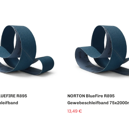
Beisp
19,99 €
UEFIRE R895
NORTON BlueFire R895
leifband
Gewebeschleifband 75x200
13,49 €
Menge