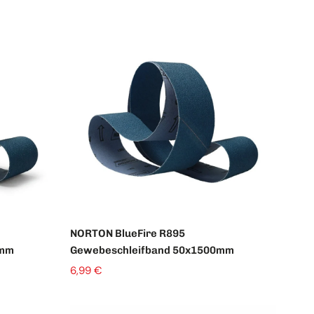
iel-Produkttitel
NORTON BlueFire R895
0mm
Gewebeschleifband 50x1500mm
6,99 €
Menge