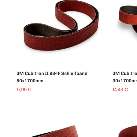
3M Cubitron II 984F Schleifband
3M Cubitro
50x1700mm
30x1700m
17,99 €
14,49 €