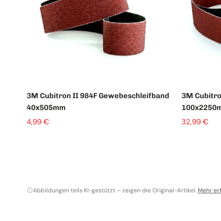
3M Cubitron II 984F Gewebeschleifband
3M Cubitro
40x505mm
100x2250
4,99 €
32,99 €
Abbildungen teils KI-gestützt – zeigen die Original-Artikel.
Mehr er