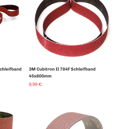
chleifband
3M Cubitron II 784F Schleifband
45x800mm
9,99 €