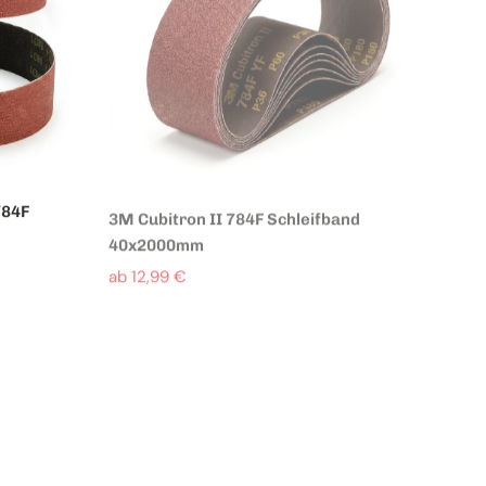
784F
3M Cubitron II 784F Schleifband
40x2000mm
ab 12,99 €