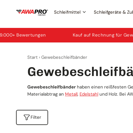
Zum
Schleifmittel
Schleifgeräte & Z
Inhalt
springen
Exzenterschleifer
Schleifscheiben
AWAPRO
ungen
Kauf auf Rechnung für Gewerbe
Start
›
Gewebeschleifbänder
Ersatzteile & Zubehör
Trennscheiben
Mirka
Gewebeschleifb
Fächerscheiben
3M
Gewebeschleifbänder
haben einen reißfesten Ge
Materialabtrag an
Metall
,
Edelstahl
und Holz. Bei A
Schleifbänder
Norton
Filter
Schleifpapier