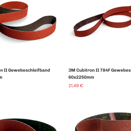
n II Gewebeschleifband
3M Cubitron II 784F Gewebes
m
60x2250mm
21,49 €