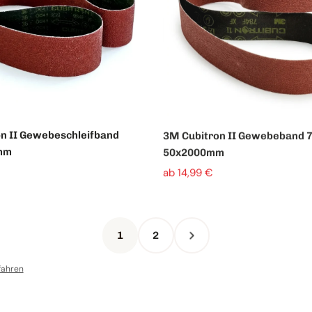
n II Gewebeschleifband
3M Cubitron II Gewebeband 
mm
50x2000mm
ab 14,99 €
1
2
fahren