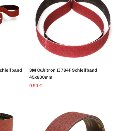
chleifband
3M Cubitron II 784F Schleifband
45x800mm
9,99 €