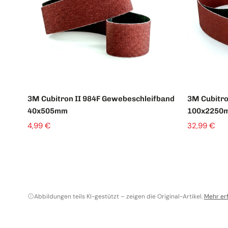
3M Cubitron II 984F Gewebeschleifband
3M Cubitro
40x505mm
100x2250
4,99 €
32,99 €
Abbildungen teils KI-gestützt – zeigen die Original-Artikel.
Mehr er