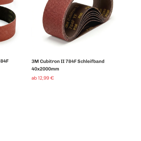
784F
3M Cubitron II 784F Schleifband
40x2000mm
ab 12,99 €