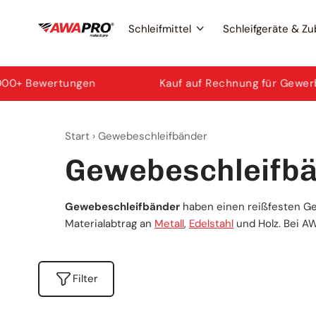
Zum
Schleifmittel
Schleifgeräte & Z
Inhalt
springen
Exzenterschleifer
Schleifscheiben
AWAPRO
ungen
Kauf auf Rechnung für Gewerbe
Start
›
Gewebeschleifbänder
Ersatzteile & Zubehör
Trennscheiben
Mirka
Gewebeschleifb
Fächerscheiben
3M
Gewebeschleifbänder
haben einen reißfesten Ge
Materialabtrag an
Metall
,
Edelstahl
und Holz. Bei A
Schleifbänder
Norton
Filter
Schleifpapier