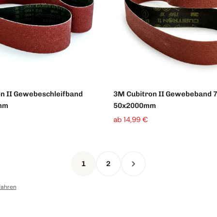
n II Gewebeschleifband
3M Cubitron II Gewebeband 
mm
50x2000mm
ab 14,99 €
1
2
fahren