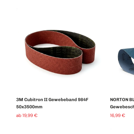
TAF Abrasivi
Schleifrollen
Fiberscheiben
Schruppscheiben
Schleifgitter
3M Cubitron II Gewebeband 984F
NORTON BL
50x3500mm
Gewebesch
ab 19,99 €
16,99 €
Klettscheiben