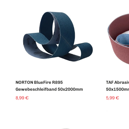
Schleifteller & Stützteller
NORTON BlueFire R895
TAF Abrasi
Gewebeschleifband 50x2000mm
50x1500m
8,99 €
5,99 €