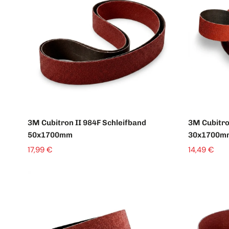
3M Cubitron II 984F Schleifband
3M Cubitro
50x1700mm
30x1700m
17,99 €
14,49 €