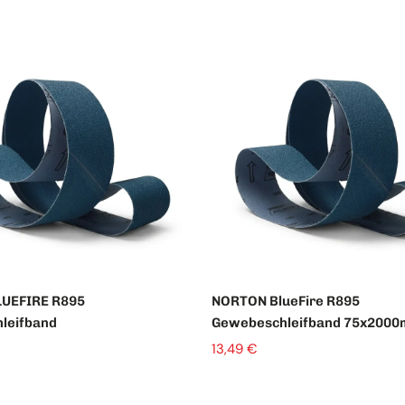
Beisp
19,99 €
UEFIRE R895
NORTON BlueFire R895
leifband
Gewebeschleifband 75x200
13,49 €
Menge