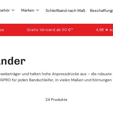
ubehör
Marken
Schleifband nach Maß
Beschaffung
Filte
Gratis Versand ab 50 €*
4,98 ★ aus 29.000+ 
Schleif
Wona
Schlei
änder
Marke
Beliebt
webeträger und halten hohe Anpressdrücke aus – die robuste W
Schlei
Schl
WAPRO für jeden Bandschleifer, in vielen Maßen und Körnungen
Fäch
Bescha
24 Produkte
Schleif