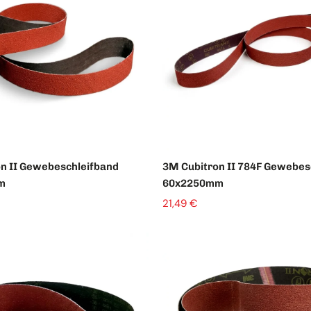
n II Gewebeschleifband
3M Cubitron II 784F Gewebes
m
60x2250mm
21,49 €