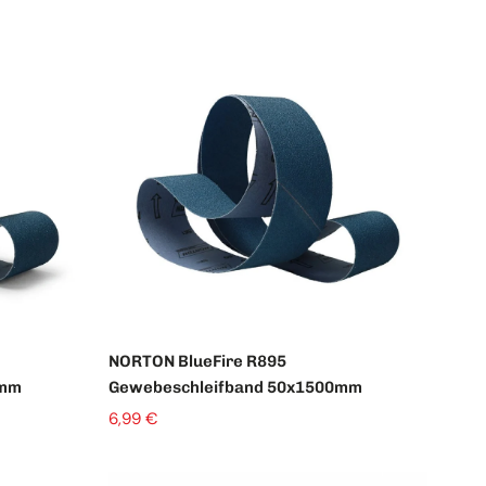
iel-Produkttitel
NORTON BlueFire R895
0mm
Gewebeschleifband 50x1500mm
6,99 €
Menge